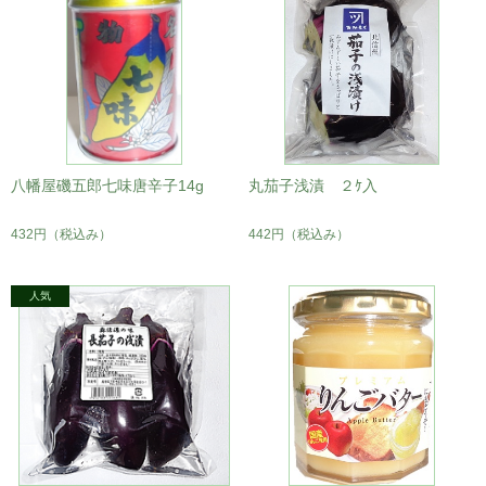
八幡屋磯五郎七味唐辛子14g
丸茄子浅漬 ２ｹ入
432円
（税込み）
442円
（税込み）