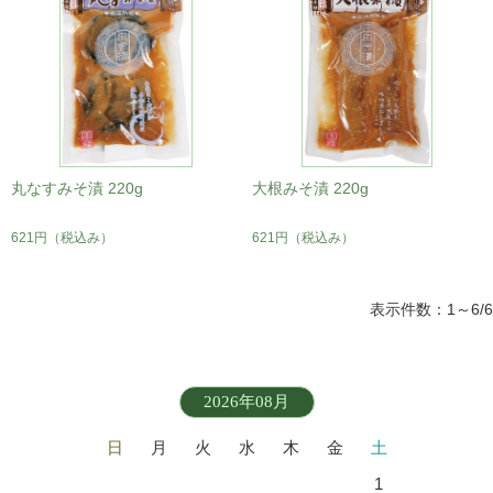
丸なすみそ漬 220g
大根みそ漬 220g
621円
（税込み）
621円
（税込み）
表示件数：1～6/6
2026年08月
日
月
火
水
木
金
土
1