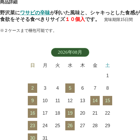
商品詳細
野沢菜に
ワサビの辛味
が利いた風味と、シャキっとした食感が
食欲をそそる食べきりサイズ
１０
個入
です。
賞味期限15日間
※２ケースまで梱包可能です。
2026年08月
日
月
火
水
木
金
土
1
2
3
4
5
6
7
8
9
10
11
12
13
14
15
16
17
18
19
20
21
22
23
24
25
26
27
28
29
30
31