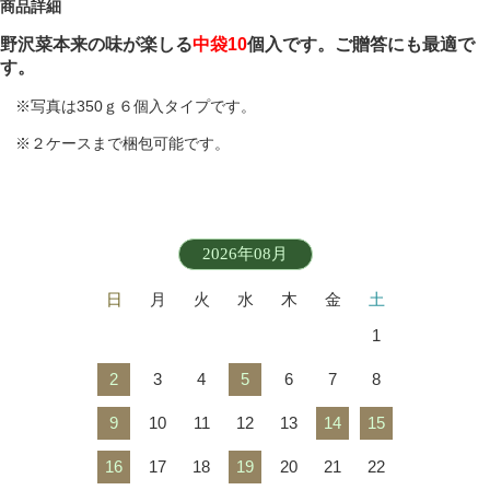
商品詳細
野沢菜本来の味が楽しる
中袋10
個入です。ご贈答にも最適で
す。
※写真は350ｇ６個入タイプです。
※２ケースまで梱包可能です。
2026年08月
日
月
火
水
木
金
土
1
2
3
4
5
6
7
8
9
10
11
12
13
14
15
16
17
18
19
20
21
22