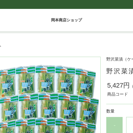
岡本商店ショップ
入
野沢菜漬（ケ
野沢菜漬
5,427円
商品コード
数量
-