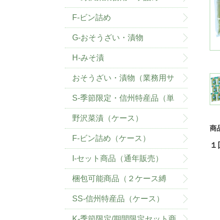
F-ビン詰め
G-おそうざい・漬物
H-みそ漬
おそうざい・漬物（業務用サ
イズ）
S-季節限定・信州特産品（単
品）
野沢菜漬（ケース）
商
F-ビン詰め（ケース）
１
I-セット商品（通年販売）
梱包可能商品（２ケース縛
り）
SS-信州特産品（ケース）
K-季節限定/期間限定セット商