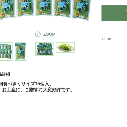
ZOOM
share
品詳細
回食べきりサイズ15個入。
お土産に、ご贈答に
大変好評です。