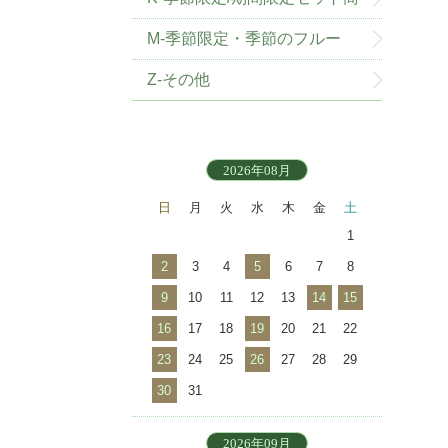
品
M-季節限定・季節のフルー
ツ・野菜
Z-その他
2026年08月
日
月
火
水
木
金
土
1
2
3
4
5
6
7
8
9
10
11
12
13
14
15
16
17
18
19
20
21
22
23
24
25
26
27
28
29
30
31
2026年09月